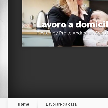
Lavoro a domicil
Posted by
Preite Andrea
on Ago 16
Home
Lavorare da casa