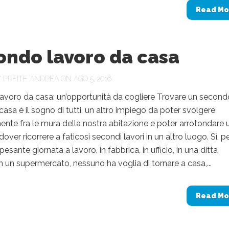
Read Mo
ondo lavoro da casa
Y
PREITE ANDREA
ON AGO 5, 2016
avoro da casa: un’opportunità da cogliere Trovare un second
casa è il sogno di tutti, un altro impiego da poter svolgere
te fra le mura della nostra abitazione e poter arrotondare 
over ricorrere a faticosi secondi lavori in un altro luogo. Sì, 
sante giornata a lavoro, in fabbrica, in ufficio, in una ditta
 in un supermercato, nessuno ha voglia di tornare a casa,...
Read Mo