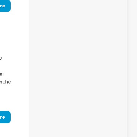
re
o
un
perché
re