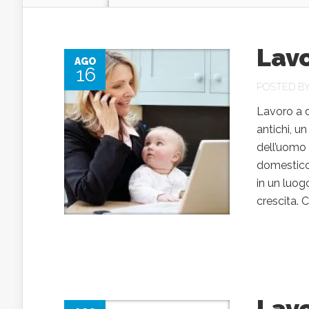
Lavo
AGO
16
POSTED B
Lavoro a do
antichi, u
dell’uomo 
domestico. 
in un luog
crescita. Ca
Lavo