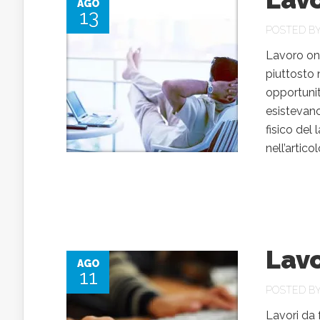
AGO
13
POSTED B
Lavoro onl
piuttosto n
opportunit
esistevano
fisico del
nell’artic
Lavo
AGO
11
POSTED B
Lavori da 