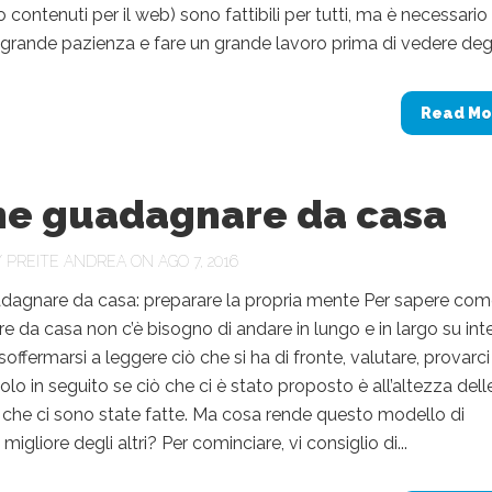
contenuti per il web) sono fattibili per tutti, ma è necessario
grande pazienza e fare un grande lavoro prima di vedere degli
Read Mo
e guadagnare da casa
Y
PREITE ANDREA
ON AGO 7, 2016
agnare da casa: preparare la propria mente Per sapere co
 da casa non c’è bisogno di andare in lungo e in largo su inte
offermarsi a leggere ciò che si ha di fronte, valutare, provarci
olo in seguito se ciò che ci è stato proposto è all’altezza dell
che ci sono state fatte. Ma cosa rende questo modello di
gliore degli altri? Per cominciare, vi consiglio di...