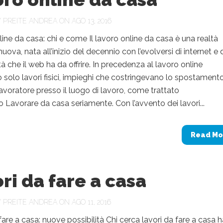
Y
PREITE ANDREA
ON AGO 13, 2016
ine da casa: chi e come Il lavoro online da casa è una realtà
uova, nata all’inizio del decennio con l’evolversi di internet e 
à che il web ha da offrire. In precedenza al lavoro online
 solo lavori fisici, impieghi che costringevano lo spostament
 lavoratore presso il luogo di lavoro, come trattato
olo Lavorare da casa seriamente. Con l’avvento dei lavori...
Read Mo
ri da fare a casa
Y
PREITE ANDREA
ON AGO 11, 2016
fare a casa: nuove possibilità Chi cerca lavori da fare a casa h