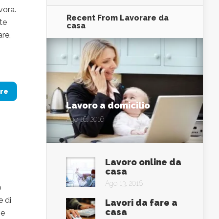
vora.
Recent From
Lavorare da
tte
casa
are,
re
Lavoro a domicilio
Ago 16, 2016
Lavoro online da
casa
Ago 13, 2016
o
e di
Lavori da fare a
casa
he