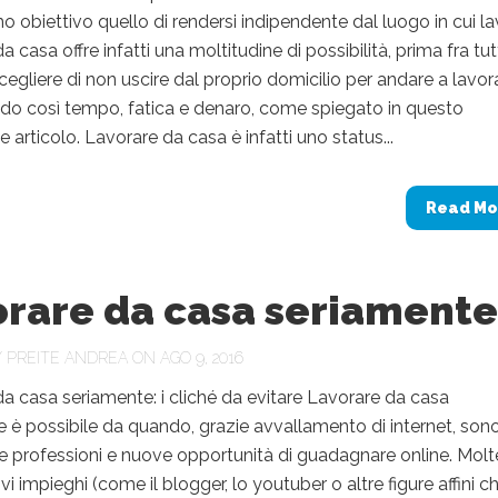
 obiettivo quello di rendersi indipendente dal luogo in cui la
 casa offre infatti una moltitudine di possibilità, prima fra tu
scegliere di non uscire dal proprio domicilio per andare a lavor
do così tempo, fatica e denaro, come spiegato in questo
 articolo. Lavorare da casa è infatti uno status...
Read Mo
orare da casa seriamente
Y
PREITE ANDREA
ON AGO 9, 2016
a casa seriamente: i cliché da evitare Lavorare da casa
 è possibile da quando, grazie avvallamento di internet, son
 professioni e nuove opportunità di guadagnare online. Molt
vi impieghi (come il blogger, lo youtuber o altre figure affini c