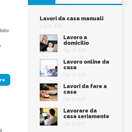
Lavori da casa manuali
Lug 22, 2019
delle
Lavoro a
domicilio
o
Ago 16, 2016
Lavoro online da
casa
Ago 13, 2016
re
Lavori da fare a
casa
Ago 11, 2016
Lavorare da
casa seriamente
Ago 9, 2016
a