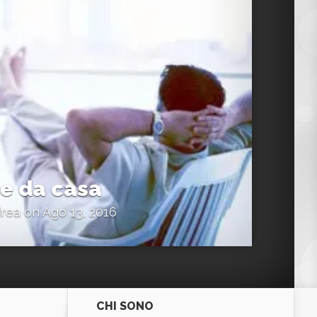
ne da casa
drea
on Ago 13, 2016
CHI SONO