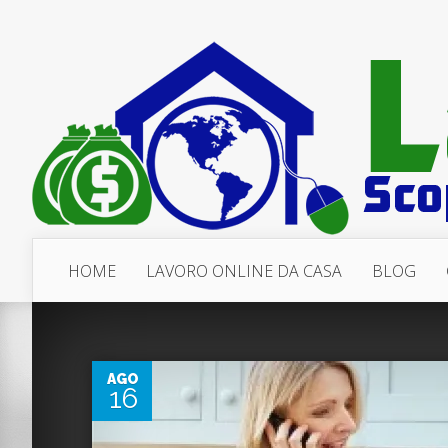
HOME
LAVORO ONLINE DA CASA
BLOG
0
AGO
16