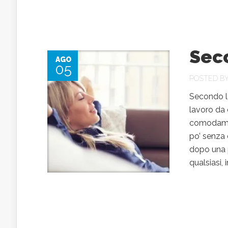
Sec
AGO
05
POSTED B
Secondo l
lavoro da 
comodamen
po’ senza d
dopo una pe
qualsiasi,