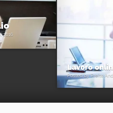
io
, 2016
Lavoro onli
Posted by
Preite An