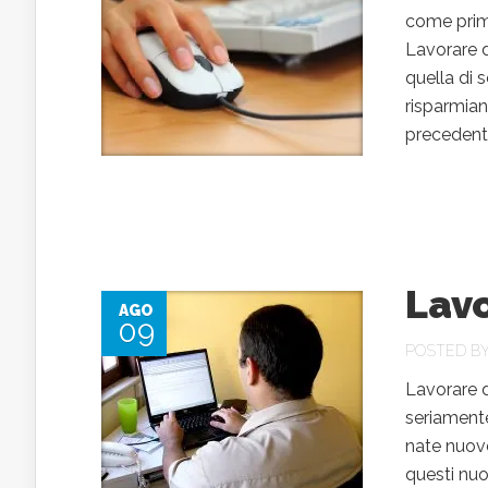
come primo
Lavorare da
quella di 
risparmian
precedente
Lav
AGO
09
POSTED B
Lavorare d
seriamente
nate nuove
questi nuo