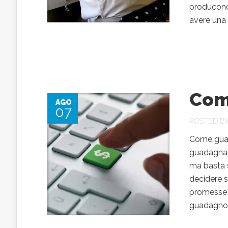
producono 
avere una 
Com
AGO
07
POSTED B
Come guad
guadagnare
ma basta s
decidere s
promesse 
guadagno mi