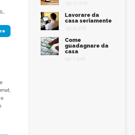
Ago 11, 2016
...
Lavorare da
casa seriamente
Ago 9, 2016
re
Come
guadagnare da
casa
Ago 7, 2016
me
rnet,
 e
e