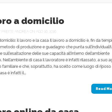
ro a domicilio
Y
PREITE ANDREA
ON AGO 16, 2016
micilio: il lavoro e la casa Il lavoro a domicilio è, fin da temp
n metodo di produzione e guadagno che punta sull’individualit
e sull’esaltazione delle sue capacità all’interno dell’ambiente
Nell’ambiente di casa il lavoratore è infatti rilassato, a suo a
o familiare e che, soprattutto, ha scelto come luogo di riposo 
sa è infatti il...
Read Mo
ro online da casa