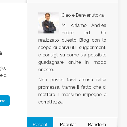
Ciao e Benvenuto/a.
Mi chiamo Andrea
Preite ed ho
realizzato questo Blog con lo
i
scopo di darvi utili suggerimenti
à
e consigli su come sia possibile
guadagnare online in modo
gio,
onesto.
e di
Non posso farvi alcuna falsa
promessa, tranne il fatto che ci
metterò il massimo impegno e
re
correttezza.
Recent
Popular
Random