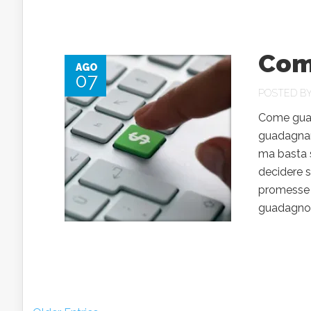
Com
AGO
07
POSTED B
Come guad
guadagnare
ma basta s
decidere s
promesse 
guadagno mi