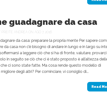
e guadagnare da casa
Y
PREITE ANDREA
ON AGO 7, 2016
agnare da casa: preparare la propria mente Per sapere co
 da casa non c’è bisogno di andare in lungo e in largo su inte
offermarsi a leggere ciò che si ha di fronte, valutare, provarci
olo in seguito se ciò che ci è stato proposto è all’altezza dell
che ci sono state fatte. Ma cosa rende questo modello di
gliore degli altri? Per cominciare, vi consiglio di...
Read Mo