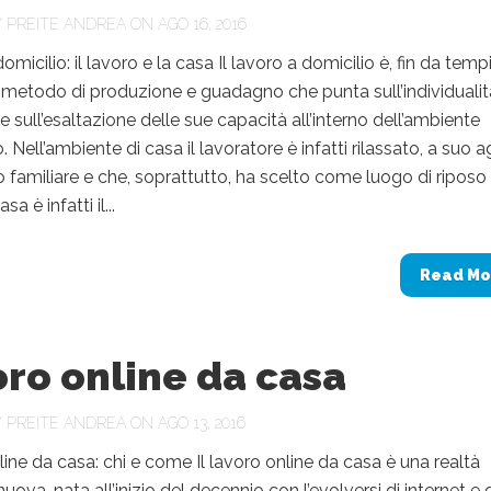
Y
PREITE ANDREA
ON AGO 16, 2016
micilio: il lavoro e la casa Il lavoro a domicilio è, fin da temp
n metodo di produzione e guadagno che punta sull’individualit
e sull’esaltazione delle sue capacità all’interno dell’ambiente
Nell’ambiente di casa il lavoratore è infatti rilassato, a suo a
o familiare e che, soprattutto, ha scelto come luogo di riposo 
sa è infatti il...
Read Mo
ro online da casa
Y
PREITE ANDREA
ON AGO 13, 2016
ine da casa: chi e come Il lavoro online da casa è una realtà
uova, nata all’inizio del decennio con l’evolversi di internet e 