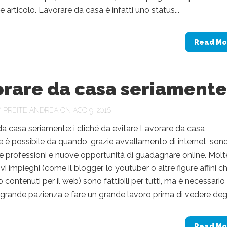
 articolo. Lavorare da casa è infatti uno status...
Read Mo
orare da casa seriamente
Y
PREITE ANDREA
ON AGO 9, 2016
a casa seriamente: i cliché da evitare Lavorare da casa
 è possibile da quando, grazie avvallamento di internet, son
 professioni e nuove opportunità di guadagnare online. Molt
vi impieghi (come il blogger, lo youtuber o altre figure affini c
contenuti per il web) sono fattibili per tutti, ma è necessario
grande pazienza e fare un grande lavoro prima di vedere degli
Read Mo