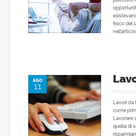
opportunit
esistevano
fisico del
nell’artic
Lavo
AGO
11
POSTED B
Lavori da 
come primo
Lavorare da
quella di 
risparmian