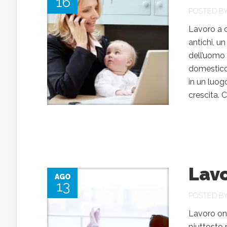
16
POSTED B
Lavoro a do
antichi, u
dell’uomo 
domestico. 
in un luog
crescita. Ca
Lavo
AGO
13
POSTED B
Lavoro onl
piuttosto n