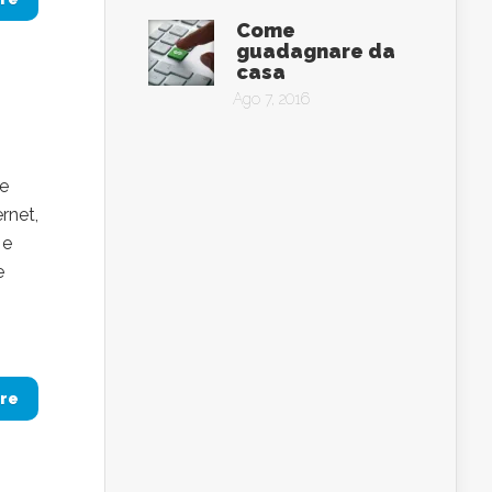
Come
guadagnare da
casa
Ago 7, 2016
me
rnet,
 e
e
re