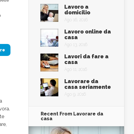
Lavoro a
domicilio
o
Ago 16, 2016
Lavoro online da
casa
Ago 13, 2016
re
Lavori da fare a
casa
Ago 11, 2016
Lavorare da
casa seriamente
Ago 9, 2016
a
vora.
Recent From
Lavorare da
tte
casa
are,