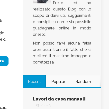
Preite ed ho
realizzato questo Blog con lo
i
scopo di darvi utili suggerimenti
à
e consigli su come sia possibile
guadagnare online in modo
gio,
onesto.
e di
Non posso farvi alcuna falsa
promessa, tranne il fatto che ci
metterò il massimo impegno e
re
correttezza.
Recent
Popular
Random
Lavori da casa manuali
Lug 22, 2019
delle