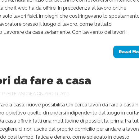
à che il web ha da offrire. In precedenza al lavoro online
 solo lavori fisici, impieghi che costringevano lo spostament
 lavoratore presso il luogo di lavoro, come trattato
olo Lavorare da casa seriamente. Con l’avvento dei lavori...
Read Mo
ri da fare a casa
Y
PREITE ANDREA
ON AGO 11, 2016
fare a casa: nuove possibilità Chi cerca lavori da fare a casa h
 obiettivo quello di rendersi indipendente dal luogo in cui la
 casa offre infatti una moltitudine di possibilità, prima fra tu
scegliere di non uscire dal proprio domicilio per andare a lavor
do così tempo, fatica e denaro, come spiegato in questo