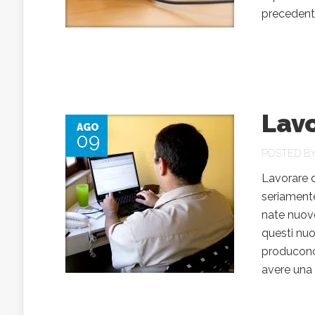
precedente
Lav
AGO
09
POSTED B
Lavorare d
seriamente
nate nuove
questi nuo
producono 
avere una 