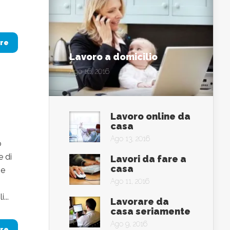
re
Lavoro a domicilio
Ago 16, 2016
Lavoro online da
casa
Ago 13, 2016
o
e di
Lavori da fare a
casa
he
Ago 11, 2016
...
Lavorare da
casa seriamente
Ago 9, 2016
re