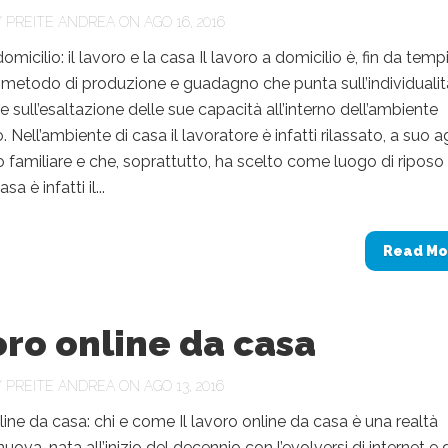
Y
PREITE ANDREA
ON AGO 16, 2016
micilio: il lavoro e la casa Il lavoro a domicilio è, fin da temp
n metodo di produzione e guadagno che punta sull’individualit
e sull’esaltazione delle sue capacità all’interno dell’ambiente
Nell’ambiente di casa il lavoratore è infatti rilassato, a suo a
o familiare e che, soprattutto, ha scelto come luogo di riposo 
sa è infatti il...
Read Mo
ro online da casa
Y
PREITE ANDREA
ON AGO 13, 2016
ine da casa: chi e come Il lavoro online da casa è una realtà
uova, nata all’inizio del decennio con l’evolversi di internet e 