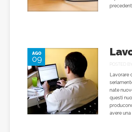
precedente
Lav
AGO
09
POSTED B
Lavorare d
seriamente
nate nuove
questi nuo
producono 
avere una 