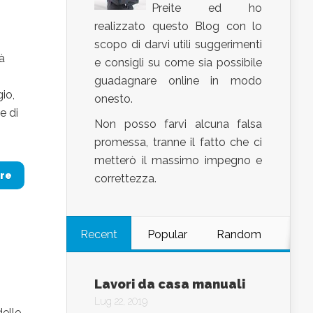
Preite ed ho
realizzato questo Blog con lo
i
scopo di darvi utili suggerimenti
à
e consigli su come sia possibile
guadagnare online in modo
gio,
onesto.
e di
Non posso farvi alcuna falsa
promessa, tranne il fatto che ci
metterò il massimo impegno e
re
correttezza.
Recent
Popular
Random
Lavori da casa manuali
Lug 22, 2019
delle