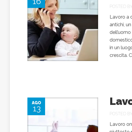
16
POSTED B
Lavoro a do
antichi, u
dell’uomo 
domestico. 
in un luog
crescita. Ca
Lavo
AGO
13
POSTED B
Lavoro onl
piuttosto n