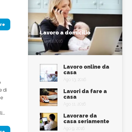
re
Lavoro a domicilio
Ago 16, 2016
Lavoro online da
casa
Ago 13, 2016
o
e di
Lavori da fare a
casa
he
Ago 11, 2016
...
Lavorare da
casa seriamente
Ago 9, 2016
re