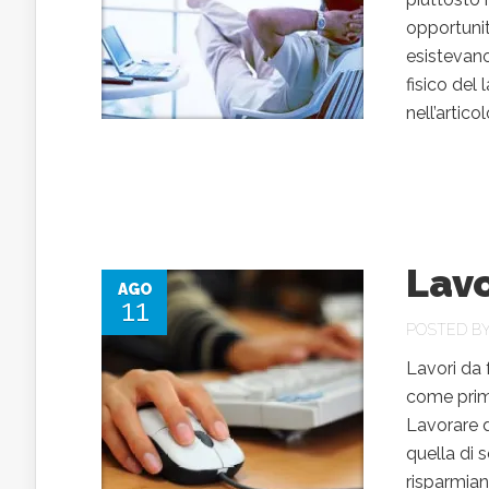
opportunit
esistevano
fisico del
nell’artic
Lavo
AGO
11
POSTED B
Lavori da 
come primo
Lavorare da
quella di 
risparmian