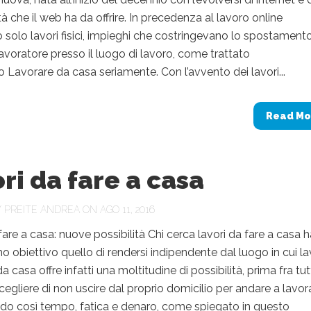
à che il web ha da offrire. In precedenza al lavoro online
 solo lavori fisici, impieghi che costringevano lo spostament
 lavoratore presso il luogo di lavoro, come trattato
olo Lavorare da casa seriamente. Con l’avvento dei lavori...
Read Mo
ri da fare a casa
Y
PREITE ANDREA
ON AGO 11, 2016
fare a casa: nuove possibilità Chi cerca lavori da fare a casa h
 obiettivo quello di rendersi indipendente dal luogo in cui la
 casa offre infatti una moltitudine di possibilità, prima fra tu
scegliere di non uscire dal proprio domicilio per andare a lavor
do così tempo, fatica e denaro, come spiegato in questo