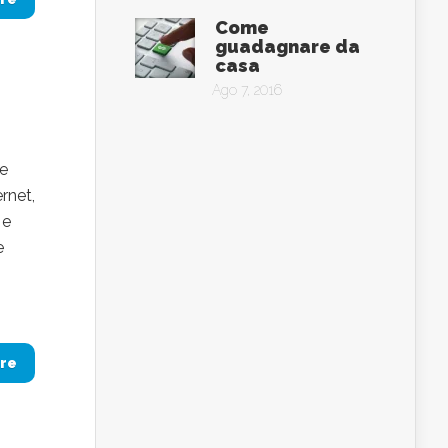
Come
guadagnare da
casa
Ago 7, 2016
me
rnet,
 e
e
re