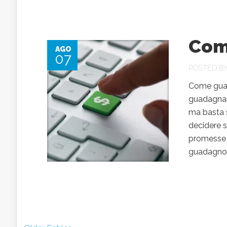
Com
AGO
07
POSTED B
Come guad
guadagnare
ma basta s
decidere s
promesse 
guadagno mi