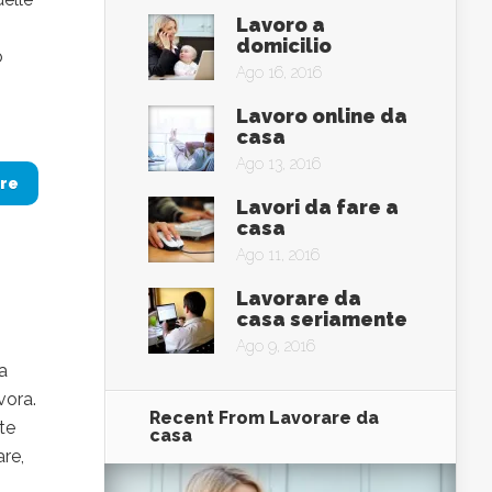
Lavoro a
domicilio
o
Ago 16, 2016
Lavoro online da
casa
Ago 13, 2016
re
Lavori da fare a
casa
Ago 11, 2016
Lavorare da
casa seriamente
Ago 9, 2016
a
vora.
Recent From
Lavorare da
tte
casa
are,