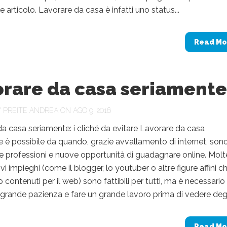
 articolo. Lavorare da casa è infatti uno status...
Read Mo
orare da casa seriamente
Y
PREITE ANDREA
ON AGO 9, 2016
a casa seriamente: i cliché da evitare Lavorare da casa
 è possibile da quando, grazie avvallamento di internet, son
 professioni e nuove opportunità di guadagnare online. Molt
vi impieghi (come il blogger, lo youtuber o altre figure affini c
contenuti per il web) sono fattibili per tutti, ma è necessario
grande pazienza e fare un grande lavoro prima di vedere degli
Read Mo