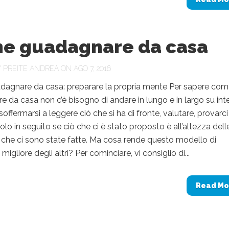
e guadagnare da casa
Y
PREITE ANDREA
ON AGO 7, 2016
agnare da casa: preparare la propria mente Per sapere co
 da casa non c’è bisogno di andare in lungo e in largo su inte
offermarsi a leggere ciò che si ha di fronte, valutare, provarci
olo in seguito se ciò che ci è stato proposto è all’altezza dell
che ci sono state fatte. Ma cosa rende questo modello di
gliore degli altri? Per cominciare, vi consiglio di...
Read Mo